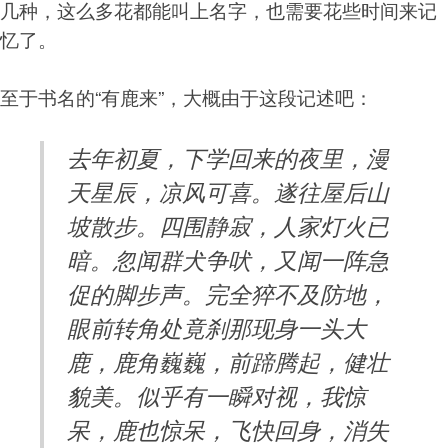
几种，这么多花都能叫上名字，也需要花些时间来记
忆了。
至于书名的“有鹿来”，大概由于这段记述吧：
去年初夏，下学回来的夜里，漫
天星辰，凉风可喜。遂往屋后山
坡散步。四围静寂，人家灯火已
暗。忽闻群犬争吠，又闻一阵急
促的脚步声。完全猝不及防地，
眼前转角处竟刹那现身一头大
鹿，鹿角巍巍，前蹄腾起，健壮
貌美。似乎有一瞬对视，我惊
呆，鹿也惊呆，飞快回身，消失